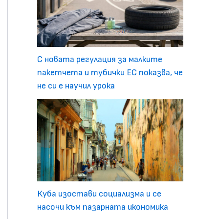
С новата регулация за малките
пакетчета и тубички ЕС показва, че
не си е научил урока
Куба изостави социализма и се
насочи към пазарната икономика