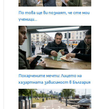
По това ще ви познаят, че сте мои
ученици…
Похарчените мечти: Лицето на
хазартната зависимост в България