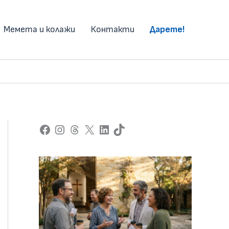
Мемета и колажи
Контакти
Дарете!
Facebook
Instagram
Threads
X
LinkedIn
TikTok