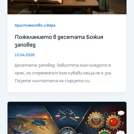
Християнство и Вяра
Пожеланието в десетата Божия
заповед
10.04.2026
Десетата заповед: Завистта към чуждото е
грях, но стремежът към хубави неща не е зло.
Пазете чистотата на сърцето си.