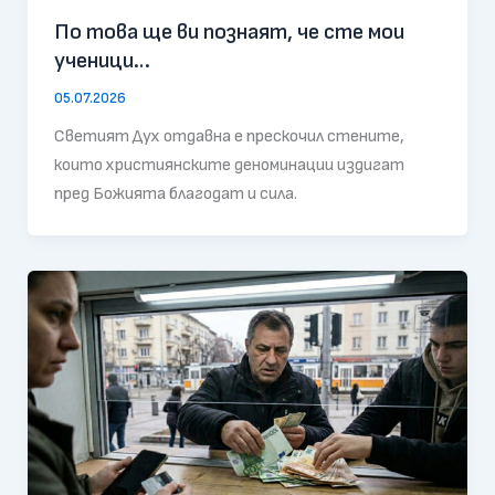
По това ще ви познаят, че сте мои
ученици…
05.07.2026
Светият Дух отдавна е прескочил стените,
които християнските деноминации издигат
пред Божията благодат и сила.