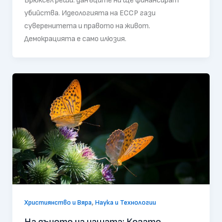
Брюксел реши: данъците ни ще финансират
убийства. Идеологията на ЕССР гази
суверенитета и правото на живот.
Демокрацията е само илюзия.
,
Християнство и Вяра
Наука и Технологии
На дъното на чашата: Когато