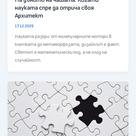
науката спре да отрича своя
Архитект
17.12.2025
Науката разкри: от молекулярните мотори в
клетката до метаморфозата, дизайнът е факт.
Светът е математически код, а не плод на
случайност.