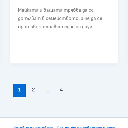
Майката и бащата трябва да се
допълват в семейството, а не да се
противопоставят един на друг.
1
2
…
4