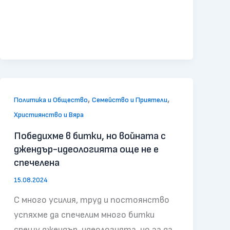
,
,
Политика и Общество
Семейство и Приятели
Християнство и Вяра
Победихме в битки, но войната с
джендър-идеологията още не е
спечелена
15.08.2024
С много усилия, труд и постоянство
успяхме да спечелим много битки
срещу джендър-идеологията, но за да