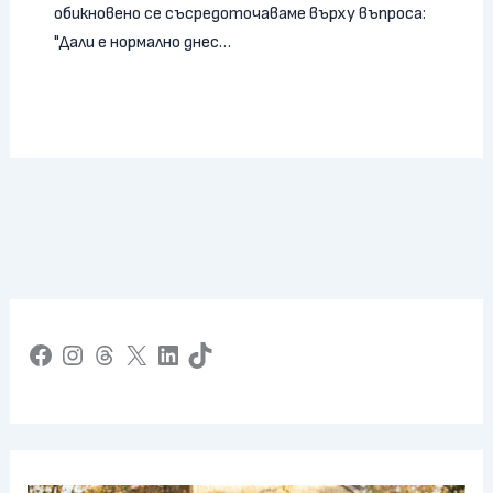
обикновено се съсредоточаваме върху въпроса:
"Дали е нормално днес…
Facebook
Instagram
Threads
X
LinkedIn
TikTok