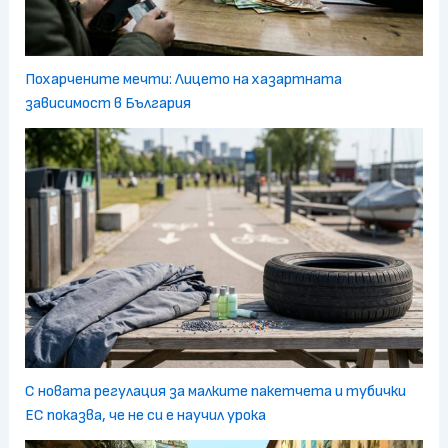
Похарчените мечти: Лицето на хазартната
зависимост в България
С новата регулация за малките пакетчета и тубички
ЕС показва, че не си е научил урока