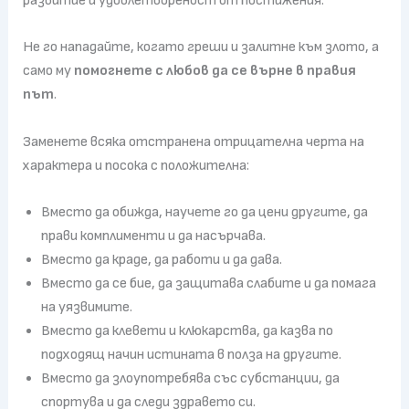
развитие и удовлетвореност от постижения.
Не го нападайте, когато греши и залитне към злото, а
само му
помогнете с любов да се върне в правия
път
.
Заменете всяка отстранена отрицателна черта на
характера и посока с положителна:
Вместо да обижда, научете го да цени другите, да
прави комплименти и да насърчава.
Вместо да краде, да работи и да дава.
Вместо да се бие, да защитава слабите и да помага
на уязвимите.
Вместо да клевети и клюкарства, да казва по
подходящ начин истината в полза на другите.
Вместо да злоупотребява със субстанции, да
спортува и да следи здравето си.