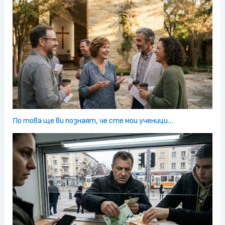
По това ще ви познаят, че сте мои ученици…