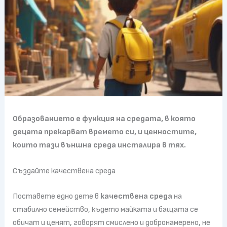
Образованието е функция на средата, в която
децата прекарват времето си, и ценностите,
които тази външна среда инсталира в тях.
Създайте качествена среда
Поставете едно дете в
качествена среда
на
стабилно семейство, където майката и бащата се
обичат и ценят, говорят смислено и добронамерено, не