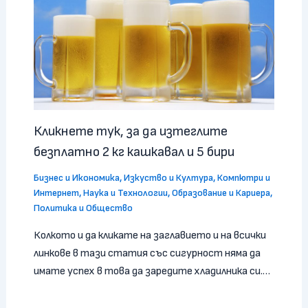
Кликнете тук, за да изтеглите
безплатно 2 кг кашкавал и 5 бири
Бизнес и Икономика
,
Изкуство и Култура
,
Компютри и
Интернет
,
Наука и Технологии
,
Образование и Кариера
,
Политика и Общество
Колкото и да кликате на заглавието и на всички
линкове в тази статия със сигурност няма да
имате успех в това да заредите хладилника си.…