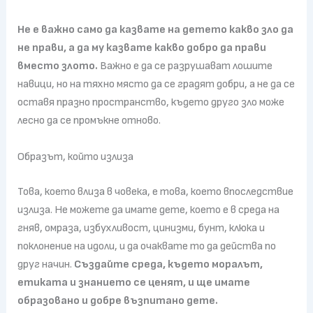
Не е важно само да казвате на детето какво зло да
не прави, а да му казвате какво добро да прави
вместо злото.
Важно е да се разрушават лошите
навици, но на тяхно място да се градят добри, а не да се
оставя празно пространство, където друго зло може
лесно да се промъкне отново.
Образът, който излиза
Това, което влиза в човека, е това, което впоследствие
излиза. Не можете да имате дете, което е в среда на
гняв, омраза, избухливост, цинизми, бунт, клюка и
поклонение на идоли, и да очаквате то да действа по
друг начин.
Създайте среда, където моралът,
етиката и знанието се ценят, и ще имате
образовано и добре възпитано дете.