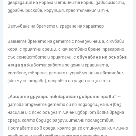
деградация на морала и етичните норми, зависимости,
здравни рискове, корупция, престъпления и т.н.
Запълване на времето и градене на характер
Заемете времето на детето с полезни неща, с хубави
хора, с приятни срещи, с качествено време, прекарано
със семейството и приятели, с
обучаване на основни
неща за живота
: работа по дома и градината,
готвене, творене, ремонт и управление на автомобил
(ако му се отдава), поправка на разни неща и т.н.
„Лошите другари покваряват добрите нрави“
–
затова отделете детето си по подходящ начин (без
насилие и с ясно осъзнат личен избор) от всяка вредна
среда, която води до разрушителни последствия.
Поставете го в среда, която да го стимулира към лично