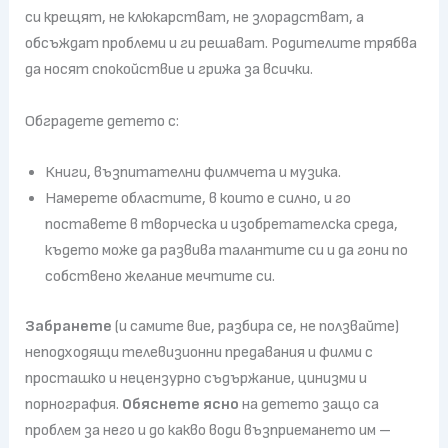
си крещят, не клюкарстват, не злорадстват, а
обсъждат проблеми и ги решават. Родителите трябва
да носят спокойствие и грижа за всички.
Обградете детето с:
Книги, възпитателни филмчета и музика.
Намерете областите, в които е силно, и го
поставете в творческа и изобретателска среда,
където може да развива талантите си и да гони по
собствено желание мечтите си.
Забранете
(и самите вие, разбира се, не ползвайте)
неподходящи телевизионни предавания и филми с
просташко и нецензурно съдържание, цинизми и
порнография.
Обяснете ясно
на детето защо са
проблем за него и до какво води възприемането им –