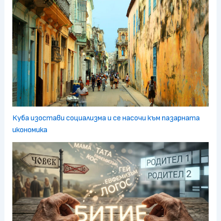
Куба изостави социализма и се насочи към пазарната
икономика