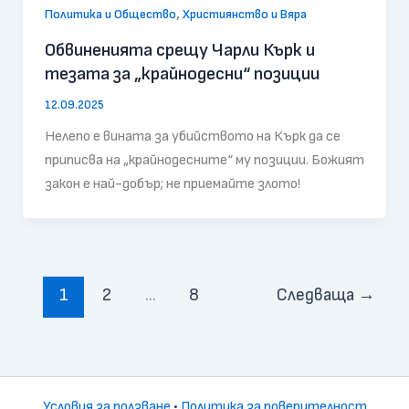
,
Политика и Общество
Християнство и Вяра
Обвиненията срещу Чарли Кърк и
тезата за „крайнодесни“ позиции
12.09.2025
Нелепо е вината за убийството на Кърк да се
приписва на „крайнодесните“ му позиции. Божият
закон е най-добър; не приемайте злото!
1
2
…
8
Следваща
→
Условия за ползване
•
Политика за поверителност