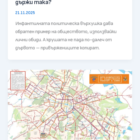
държи така?
21.11.2025
Инфантилната политическа върхушка дава
обратен пример на обществото, използвайки
лични обиди. А крушата не пада по-далеч от
дървото – привържениците копират.