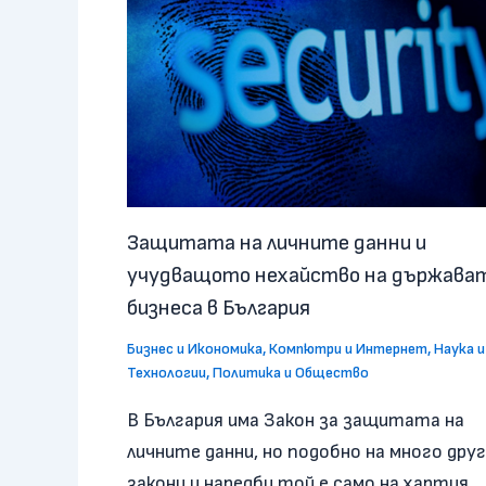
Защитата на личните данни и
учудващото нехайство на държават
бизнеса в България
Бизнес и Икономика
,
Компютри и Интернет
,
Наука и
Технологии
,
Политика и Общество
В България има Закон за защитата на
личните данни, но подобно на много дру
закони и наредби той е само на хартия.