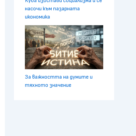
Куба изостави социализма и се
насочи към пазарната
икономика
За важността на думите и
тяхното значение