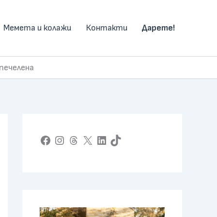
Мемета и колажи
Контакти
Дарете!
печелена
Facebook
Instagram
Threads
X
LinkedIn
TikTok