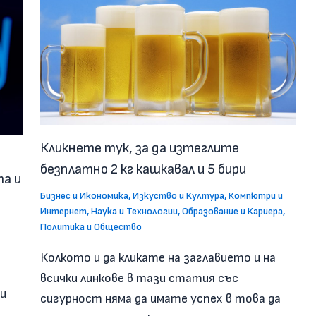
Кликнете тук, за да изтеглите
безплатно 2 кг кашкавал и 5 бири
а и
Бизнес и Икономика
,
Изкуство и Култура
,
Компютри и
Интернет
,
Наука и Технологии
,
Образование и Кариера
,
Политика и Общество
Колкото и да кликате на заглавието и на
всички линкове в тази статия със
ги
сигурност няма да имате успех в това да