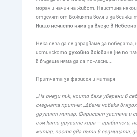
морал и начин на живот. Наистина някои
отделят от Божията воля и за всички тя
Нищо нечисто няма да влезе в Небесн
Нека сега да се зарадваме за победата,
истинското
духовно воюване
(не по п
в бъдеще няма да са по-лесни…
Притчата за фарисея и митаря
„На онези пък, които бяха уверени в себ
следната притча: „Двама човека влязох
другият митар. Фарисеят застана и се м
съм като другите хора – грабители, н
митар, постя два пъти в седмицата, д