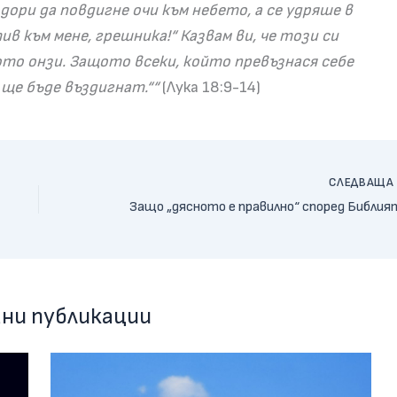
ори да повдигне очи към небето, а се удряше в
в към мене, грешника!“ Казвам ви, че този си
ото онзи. Защото всеки, който превъзнася себе
, ще бъде въздигнат.““
(Лука 18:9-14)
СЛЕДВАЩ
Защо „дясното е правилно“ според Библия
ни публикации