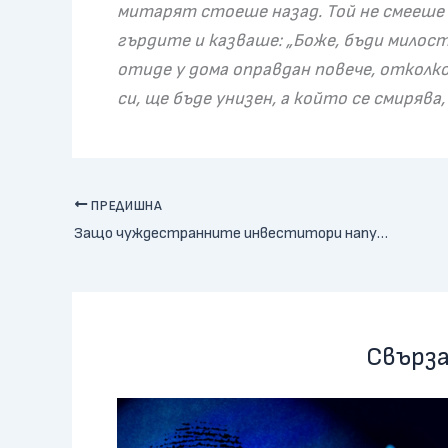
митарят стоеше назад. Той не смееше д
гърдите и казваше: „Боже, бъди милости
отиде у дома оправдан повече, отколк
си, ще бъде унизен, а който се смирява
ПРЕДИШНА
Защо чуждестранните инвеститори напускат България: Анализ и решения
Свърза