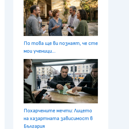
По това ще ви познаят, че сте
мои ученици…
Похарчените мечти: Лицето
на хазартната зависимост в
България