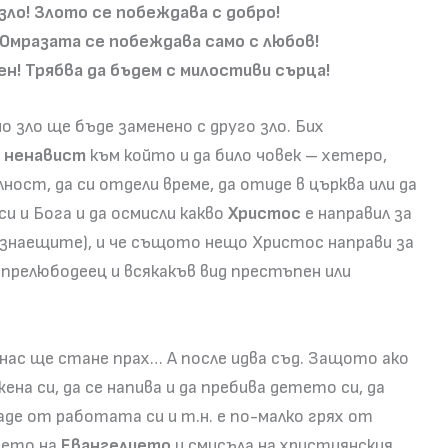
зло!
Злото се побеждава с добро!
Омразата се побеждава само с любов!
ен!
Трябва да бъдем с милостиви сърца!
но зло ще бъде заменено с друго зло. Бих
с
ненавист
към който и да било човек – хетеро,
лност, да си отдели време, да отиде в църква или да
си и Бога и да осмисли какво
Христос
е направил за
та знаещите), и че същото нещо Христос направи за
к, прелюбодеец и всякакъв вид престъпен или
 нас ще стане прах… А после идва съд. Защото ако
жена си, да се напива и да пребива детето си, да
аде от работата си и т.н. е по-малко грях от
нието на
Евангелието
и смисъла на християнския