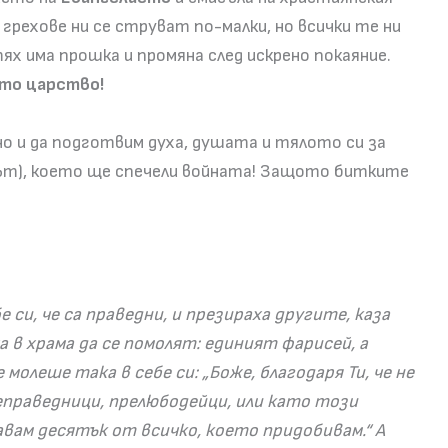
 грехове ни се струват по-малки, но всички те ни
х има прошка и промяна след искрено покаяние.
ото царство!
 но и да подготвим духа, душата и тялото си за
лът), което ще спечели войната! Защото битките
е си, че са праведни, и презираха другите, каза
а в храма да се помолят: единият фарисей, а
олеше така в себе си: „Боже, благодаря Ти, че не
еправедници, прелюбодейци, или като този
авам десятък от всичко, което придобивам.“ А