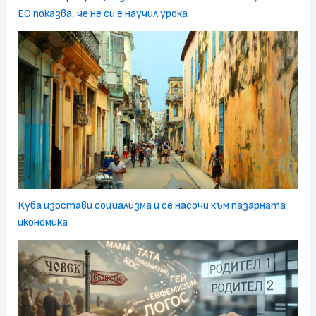
ЕС показва, че не си е научил урока
Куба изостави социализма и се насочи към пазарната
икономика