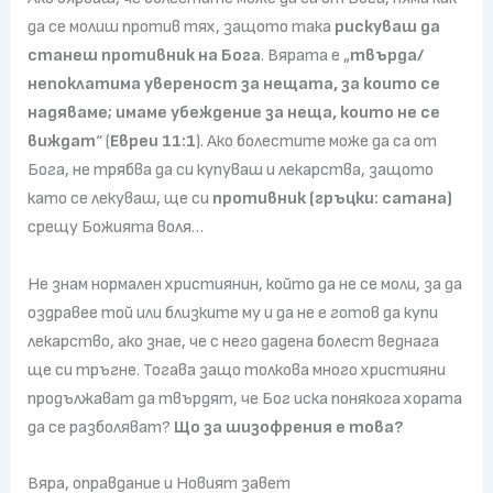
да се молиш против тях, защото така
рискуваш да
станеш противник на Бога
. Вярата е „
твърда/
непоклатима увереност за нещата, за които се
надяваме; имаме убеждение за неща, които не се
виждат
“ (
Евреи 11:1
). Ако болестите може да са от
Бога, не трябва да си купуваш и лекарства, защото
като се лекуваш, ще си
противник (гръцки: сатана)
срещу Божията воля…
Не знам нормален християнин, който да не се моли, за да
оздравее той или близките му и да не е готов да купи
лекарство, ако знае, че с него дадена болест веднага
ще си тръгне. Тогава защо толкова много християни
продължават да твърдят, че Бог иска понякога хората
да се разболяват?
Що за шизофрения е това?
Вяра, оправдание и Новият завет