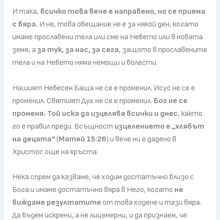
И така,
всичко това вече е направено, но се приема
с вяра.
И не, това обещание не е за някой ден, когато
имаме прославени тела или сме на Небето или в новата
земя, а
за тук, за нас, за сега
, защото в прославените
тела и на Небето няма немощи и болести.
Нашият Небесен Баща не се е променил. Исус не се е
променил. Святият Дух не се е променил.
Бог не се
променя. Той иска да изцелява всички и днес
, както
го е правил преди. Всъщност
изцелението е „хлябът
на децата“
(
Матей 15:26
) и вече ни е дадено в
Христос още на кръста.
Нека спрем да казваме, че ходим достатъчно близо с
Бога и имаме достатъчно вяра в Него, когато
не
виждаме резултатите
от това ходене и тази вяра.
Да бъдем искрени, а не лицемерни, и да признаем, че