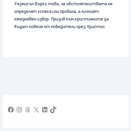
Размисъл върху това, че обстоятелствата не
определят успеха или провала, а личният
ежедневен избор. Призив към християните да
бъдат повече от победители чрез Христос.
Facebook
Instagram
Threads
X
LinkedIn
TikTok