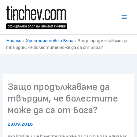
Skip
to
content
Начало
»
Християнство и Вяра
»
Защо продължаваме да
твърдим, че болестите може да са от Бога?
Защо продължаваме да
твърдим, че болестите
може да са от Бога?
29.09.2016
Ако вярваш, че болестите може да са от Бога, няма как