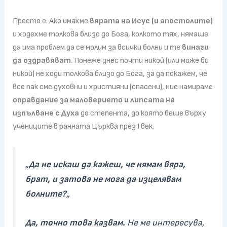
Просто е. Ако имахме
вярата на Исус (и апостолите)
и ходехме толкова близо до Бога, колкото тях, нямаше
да има проблем да се молим за всички болни и те
винаги
да оздравяват
. Понеже днес почти никой (или може би
никой) не ходи толкова близо до Бога, за да покажем, че
все пак сме духовни и християни (спасени), ние намираме
оправдание за маловерието и липсата на
изпълване с Духа
до степента, до която беше върху
учениците в ранната Църква през I век.
„
Да не искаш да кажеш, че нямам вяра,
брат, и затова не мога да изцелявам
болните?
„
Да, точно това казвам.
Не ме интересува,