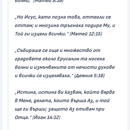
болни;
“ (
Матей 8:16
)
„
Но Исус, като позна това, оттегли се
оттам; и мнозина тръгнаха подире Му, и
Той ги изцели всички.
“ (
Матей 12:15
)
„
Събираше се още и множество от
градовете около Ерусалим та носеха
болни и измъчваните от нечисти духове
и всички се изцеляваха.
“ (
Деяния 5:16
)
„
Истина, истина ви казвам, който вярва
в Мене, делата, които върша Аз, и той
ще ги върши; защото Аз отивам при
Отца.
“ (
Йоан 14:12
)