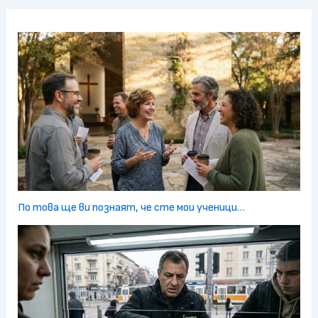
По това ще ви познаят, че сте мои ученици…