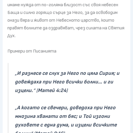
имаме нужда от по-голяма близост със своя небесен
Баща и силно горящо сърце за Него, за да освободим
онази вяра и живот от Небесното царство, които
правят болните да оздравяват, чрез силата на Святия
Дух.
Примери от Писанията
„
И разнесе се слух за Него по цяла Сирия; и
довеждаха при Него всички болни… и ги
изцели.
“ (
Матей 4:24
)
„
А когато се свечери, доведоха при Него
мнозина хванати от бяс; и Той изгони
духовете с една дума, и изцели всичките