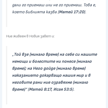
дали го приемаш или не го приемаш. Това е,
което Библията казва (
Матей 17:20
).
Ние живеем в Новия завет и:
„
Той взе (минало време) на себе си нашите
немощи и болестите ни понесе (минало
време); на Него дойде (минало време)
наказанието докарващо нашия мир и в
неговите рани ние озравяхме (минало
време)
“ (
Матей 8:17, Исая 53:5
).