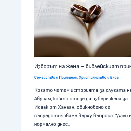
Изборът на жена – библейският при
Семейство и Приятели
,
Християнство и Вяра
Когато четем историята за слугата н
Авраам, който отиде да избере жена за
Исаак от Ханаан, обикновено се
съсредоточаваме върху въпроса: "Дали 
нормално днес…