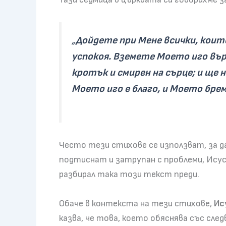
„
Дойдете при Мене всички, които
успокоя. Вземете Моето иго вър
кротък и смирен на сърце; и ще
Моето иго е благо, и Моето бреме
Често тези стихове се използват, за да
подтиснат и затрупан с проблеми, Исус 
разбирал така този текст преди.
Обаче в контекста на тези стихове,
Ис
казва, че това, което обяснява със сле