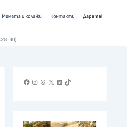
Мемета и колажи
Контакти
Дарете!
:28-30)
Facebook
Instagram
Threads
X
LinkedIn
TikTok