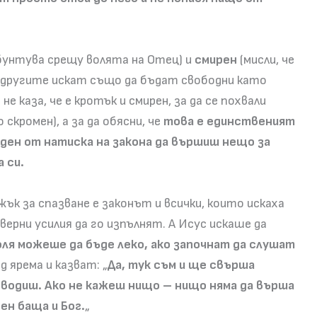
 бунтува срещу волята на Отец) и
смирен
(мисли, че
ко другите искат също да бъдат свободни като
не каза, че е кротък и смирен, за да се похвали
скромен), а за да обясни, че
това е единственият
ден от натиска на закона да вършиш нещо за
 си.
ък за спазване е законът и всички, които искаха
верни усилия да го изпълнят. А Исус искаше да
ля можеше да бъде леко, ако започнат да слушат
 ярема и казват: „
Да, тук съм и ще свърша
 водиш. Ако не кажеш нищо – нищо няма да върша
сен баща и Бог.
„