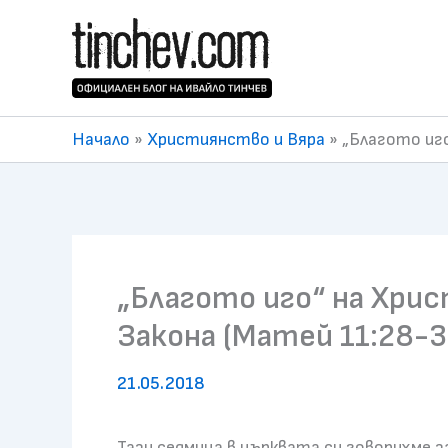
Skip
to
content
Начало
»
Християнство и Вяра
»
„Благото иго
„Благото иго“ на Хрис
Закона (Матей 11:28-3
21.05.2018
Тази седмица в църквата си говорихме 