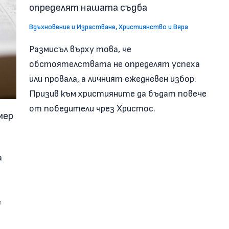
определят нашата съдба
Вдъхновение и Израстване
,
Християнство и Вяра
Размисъл върху това, че
обстоятелствата не определят успеха
или провала, а личният ежедневен избор.
Призив към християните да бъдат повече
от победители чрез Христос.
мер
а
е