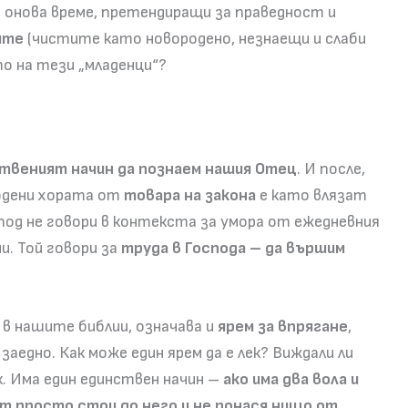
 онова време, претендиращи за праведност и
ите
(чистите като новородено, незнаещи и слаби
то на тези „младенци“?
твеният начин да познаем нашия Отец
. И после,
одени хората от
товара на закона
е като влязат
под не говори в контекста за умора от ежедневния
и. Той говори за
труда в Господа – да вършим
в нашите библии, означава и
ярем за впрягане
,
заедно. Как може един ярем да е лек? Виждали ли
. Има един единствен начин –
ако има два вола и
ят просто стои до него и не понася нищо от