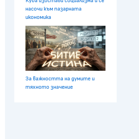
Куба изостави социализма и се
насочи към пазарната
икономика
За важността на думите и
тяхното значение