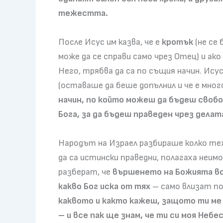
тежестта.
После Исус им казва, че е
кротък
(не се
може да се справи само чрез Отец) и а
Него, трябва да са по същия начин. Исус 
(оставаше да беше допълнил и че е много 
начин, по който можеш да бъдеш свобо
Бога, за да бъдеш праведен чрез делата
Народът на Израел разбираше колко теж
да са истински праведни, полагаха неимо
разберат, че
вършенето на Божията во
какво Бог иска от тях
– само влизат под
каквото и както кажеш, защото ти ме
– и все пак ще знам, че ти си моя Небе