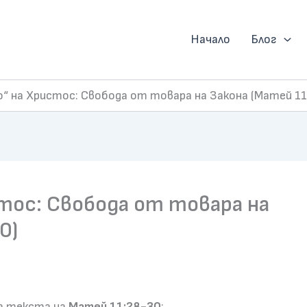
Начало
Блог
“ на Христос: Свобода от товара на Закона (Матей 11
тос: Свобода от товара на
0)
за текста на
Матей 11:28-30
: