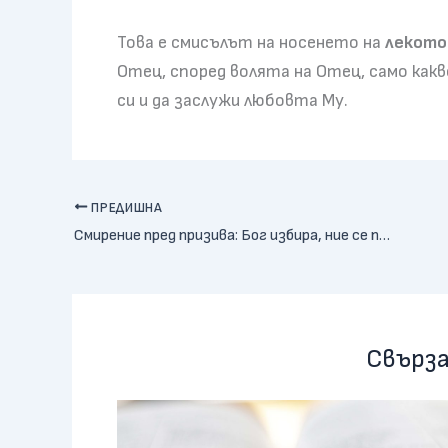
Това е смисълът на носенето на
лекото 
Отец, според волята на Отец, само какв
си и да заслужи любовта Му.
ПРЕДИШНА
Смирение пред призива: Бог избира, ние се покоряваме
Свърза