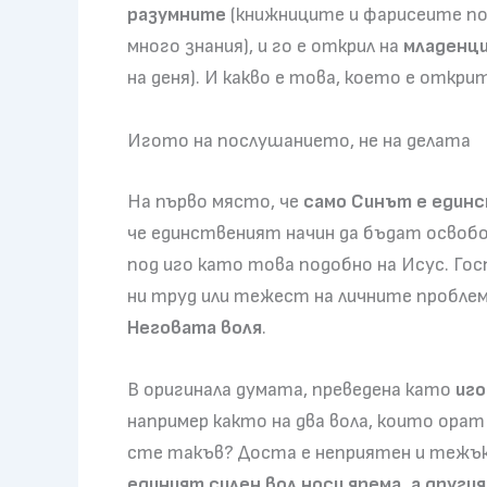
разумните
(книжниците и фарисеите по
много знания), и го е открил на
младенц
на деня). И какво е това, което е откри
Игото на послушанието, не на делата
На първо място, че
само Синът е единс
че единственият начин да бъдат освоб
под иго като това подобно на Исус. Гос
ни труд или тежест на личните проблем
Неговата воля
.
В оригинала думата, преведена като
иго
например както на два вола, които орат 
сте такъв? Доста е неприятен и тежък
единият силен вол носи ярема, а други