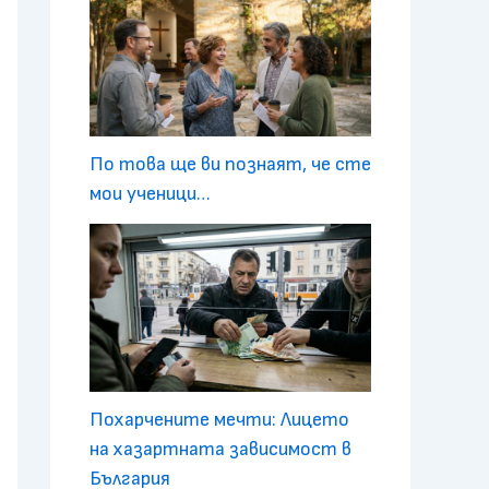
По това ще ви познаят, че сте
мои ученици…
Похарчените мечти: Лицето
на хазартната зависимост в
България