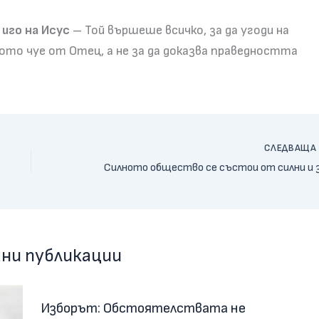
иго на Исус
– Той вършеше всичко, за да угоди на
ото чуе от Отец, а не за да доказва праведността
СЛЕДВАЩ
ни публикации
Изборът: Обстоятелствата не