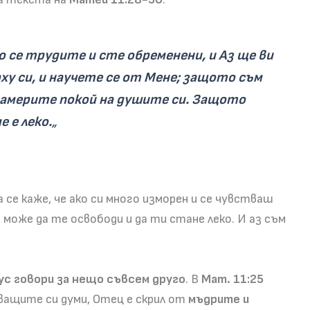
 се трудите и сте обременени, и Аз ще ви
ху си, и научете се от Мене; защото съм
 намерите покой на душите си. Защото
 е леко.
„
 се каже, че ако си много изморен и се чувстваш
може да те освободи и да ти стане леко. И аз съм
ус говори за нещо съвсем друго
. В
Мат. 11:25
дващите си думи, Отец е скрил от
мъдрите и