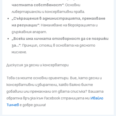
частната собственост“
: Основни
либертариански и консервативни права.
„Съкращения в администрацията, премахване
на регулации“
: Намаляване на бюрокрацията и
държавния апарат.
„Всеки има личната отговорност да се погрижи
за…“
: Принцип, стоящ в основата на дясното
мислене.
Дискусия за десни и консерватори
Това са моите основни ориентири. Вие, като десни и
консервативни избиратели, какво важно бихте
добавили или премахнали от двата списъка? Вашата
обратна връзка към Facebook страницата ми
Ивайло
Тинчев
е добре дошла!