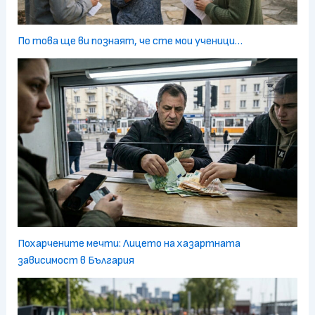
По това ще ви познаят, че сте мои ученици…
Похарчените мечти: Лицето на хазартната
зависимост в България