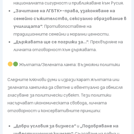
националната сигурност и приближаване към Русия.
„Зачитане на ЛГБТК+-права, узаконяване на
семейно съжителство, сексуално образование в
училищата“
: Противопоставяне на
традиционните семейни и морални ценности.
„Държавата ще се погрижи за…“
: Прехвърляне на
личната отговорност към държавата.
Жълтата/Зелената лампа: Възможни политики
Следните ключови думи и изрази карат жълтата или
зелената лампичка да светне и евентуално да обмисля
гласуване за политически субект. Тези политики
насърчават икономическата свобода, личната
отговорност и консервативните принципи:
„Добри условия за бизнеса“
и
„Подобряване на
инвестиционния климат“
: Създаване на равна и