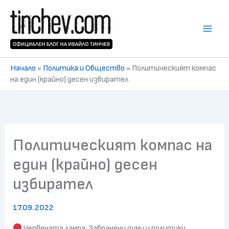
Skip
to
content
Начало
»
Политика и Общество
»
Политическият компас
на един (крайно) десен избирател
Политическият компас на
един (крайно) десен
избирател
17.09.2022
Червената лампа: Забранени думи и политики