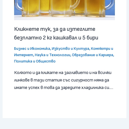
Кликнете тук, за да изтеглите
безплатно 2 кг кашкавал и 5 бири
Бизнес и Икономика
,
Изкуство и Култура
,
Компютри и
Интернет
,
Наука и Технологии
,
Образование и Кариера
,
Политика и Общество
Колкото и да кликате на заглавието и на всички
линкове в тази статия със сигурност няма да
имате успех в това да заредите хладилника си.…