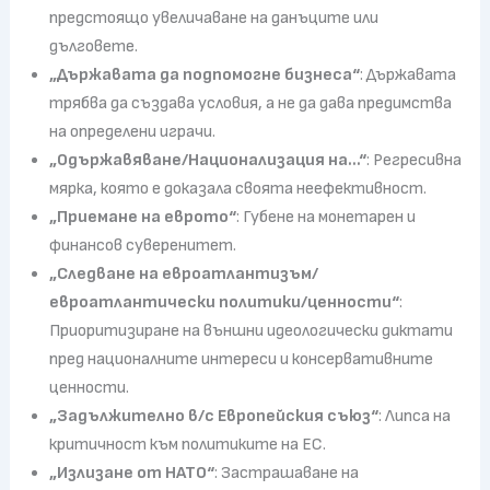
предстоящо увеличаване на данъците или
дълговете.
„Държавата да подпомогне бизнеса“
: Държавата
трябва да създава условия, а не да дава предимства
на определени играчи.
„Одържавяване/Национализация на…“
: Регресивна
мярка, която е доказала своята неефективност.
„Приемане на еврото“
: Губене на монетарен и
финансов суверенитет.
„Следване на евроатлантизъм/
евроатлантически политики/ценности“
:
Приоритизиране на външни идеологически диктати
пред националните интереси и консервативните
ценности.
„Задължително в/с Европейския съюз“
: Липса на
критичност към политиките на ЕС.
„Излизане от НАТО“
: Застрашаване на