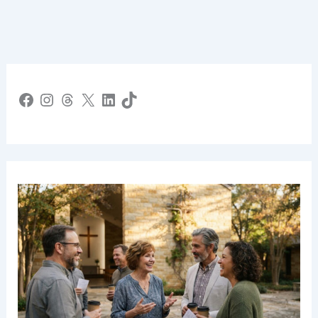
Facebook
Instagram
Threads
X
LinkedIn
TikTok