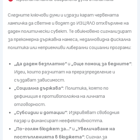
Следните ключови думи и изрази карат червената
лампичка да светне и водят до ИЗЦЯЛО отхвърляне на
даден политически субект. Те обикновено сигнализират
за прекомерна държавна намеса, недалновидна фискална
политика или неприемливи либерални социални програми:
„Да дадем безплатно“
и
„Още помощ за бедните“
:
Идеи, които разчитат на преразпределение и
създават зависимост.
„Социална държава“
: Политика, която по
дефиниция е противоположна на личната
отговорност.
„Субсидии и дотации
“
: Изкривяват свободния
пазар и финансират неефективността.
„По-голям бюджет за…“
и
„Увеличаване на
постъпленията в бюджета“
: Сигнал за