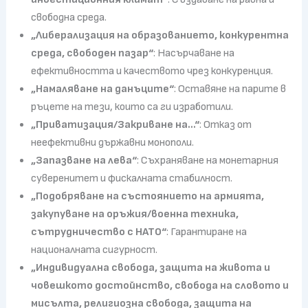
свободна среда.
„Либерализация на образованието, конкурентна
среда, свободен пазар“
: Насърчаване на
ефективността и качеството чрез конкуренция.
„Намаляване на данъците“
: Оставяне на парите в
ръцете на тези, които са ги изработили.
„Приватизация/Закриване на…“
: Отказ от
неефективни държавни монополи.
„Запазване на лева“
: Съхраняване на монетарния
суверенитет и фискалната стабилност.
„Подобряване на състоянието на армията,
закупуване на оръжия/военна техника,
сътрудничество с НАТО“
: Гарантиране на
националната сигурност.
„Индивидуална свобода, защита на живота и
човешкото достойнство, свобода на словото и
мисълта, религиозна свобода, защита на