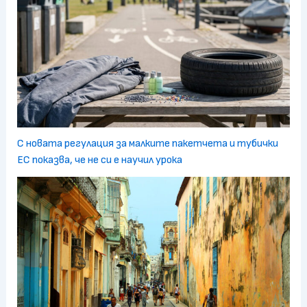
С новата регулация за малките пакетчета и тубички
ЕС показва, че не си е научил урока