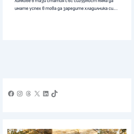
линкове в тази статия със сигурност няма да
имате успех в това да заредите хладилника си.…
Facebook
Instagram
Threads
X
LinkedIn
TikTok