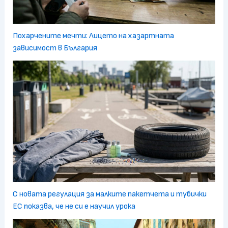
Похарчените мечти: Лицето на хазартната
зависимост в България
С новата регулация за малките пакетчета и тубички
ЕС показва, че не си е научил урока