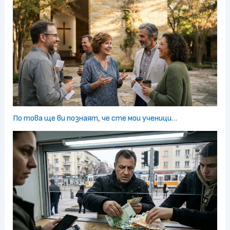
По това ще ви познаят, че сте мои ученици…