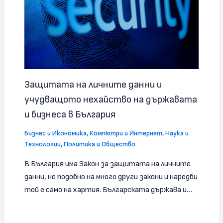
Защитата на личните данни и
учудващото нехайство на държавата
и бизнеса в България
Бизнес и Икономика
,
Компютри и Интернет
,
Наука и
Технологии
,
Политика и Общество
В България има Закон за защитата на личните
данни, но подобно на много други закони и наредби
той е само на хартия. Българската държава и…