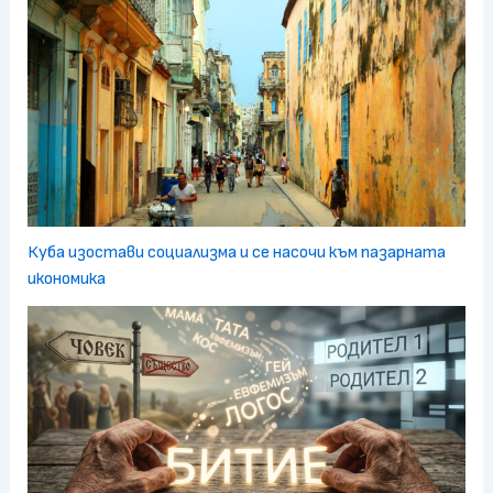
Куба изостави социализма и се насочи към пазарната
икономика