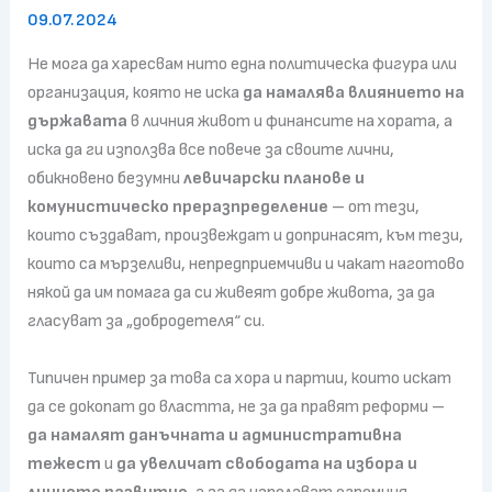
09.07.2024
Не мога да харесвам нито една политическа фигура или
организация, която не иска
да намалява влиянието на
държавата
в личния живот и финансите на хората, а
иска да ги използва все повече за своите лични,
обикновено безумни
левичарски планове и
комунистическо преразпределение
– от тези,
които създават, произвеждат и допринасят, към тези,
които са мързеливи, непредприемчиви и чакат наготово
някой да им помага да си живеят добре живота, за да
гласуват за „добродетеля“ си.
Типичен пример за това са хора и партии, които искат
да се докопат до властта, не за да правят реформи –
да намалят данъчната и административна
тежест
и
да увеличат свободата на избора и