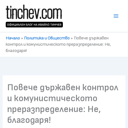
Skip
to
content
Начало
»
Политика и Общество
»
Повече държавен
контрол и комунистическото преразпределение: Не,
благодаря!
Повече държавен контрол
и комунистическото
преразпределение: Не,
благодаря!