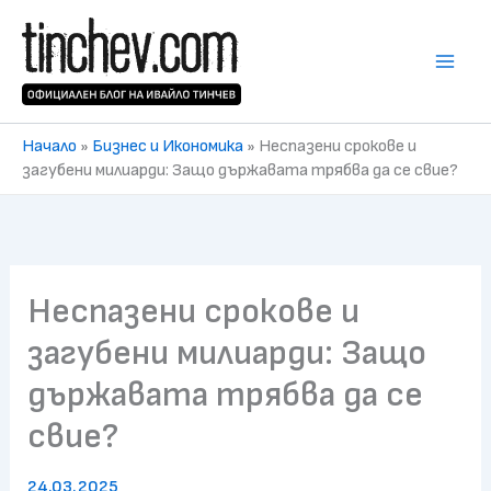
Skip
to
content
Начало
»
Бизнес и Икономика
»
Неспазени срокове и
загубени милиарди: Защо държавата трябва да се свие?
Неспазени срокове и
загубени милиарди: Защо
държавата трябва да се
свие?
24.03.2025