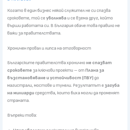
Когато в един бизнес някой служител не си спазва
сроковете, той се
уволнява
и се взема друг, който
върши работата си. В България обаче това правило не
важи за правителствата.
Хроничен провал и липса на отговорност
Българските правителства хронично
не спазват
сроковете
за ключови проекти – от
Плана за
възстановяване и устойчивост (ПВУ)
до
магистрали, мостове и тунели. Резултатът е
загуба
на милиарди
средства, които биха могли да променят
страната.
Въпреки това: