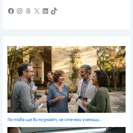
Facebook
Instagram
Threads
X
LinkedIn
TikTok
По това ще ви познаят, че сте мои ученици…