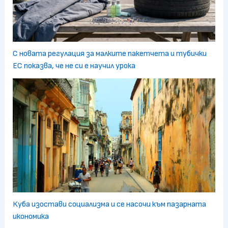
С новата регулация за малките пакетчета и тубички
ЕС показва, че не си е научил урока
Куба изостави социализма и се насочи към пазарната
икономика