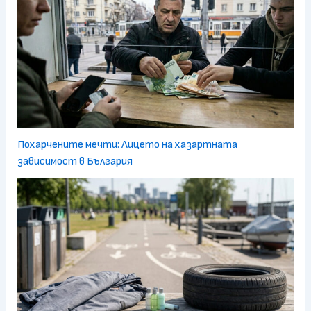
Похарчените мечти: Лицето на хазартната
зависимост в България