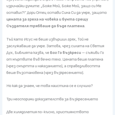
изричайки думите: „Боже Мой, Боже Мой, защо си Ме
оставил?!“ Дори Отец остави Сина Си да умре, защото
цената за греха на човека и бунта срещу
Създателя трябваше да бъде платена
.
Тъй като Исус не беше извършил грях, Той не
заслужаваше да умре. Затова, чрез силата на Светия
Дух, Библията казва, че
Бог Го възкреси
– съживи Го
от мъртвите във вечно тяло. Цената беше платена
(чрез смъртта и наказанието), а справедливостта
беше възстановена (чрез възкресението).
Но как да знаем, че това наистина се е случило?
Три неоспорими доказателства за Възкресението
Две хилядолетия по-късно, християнството