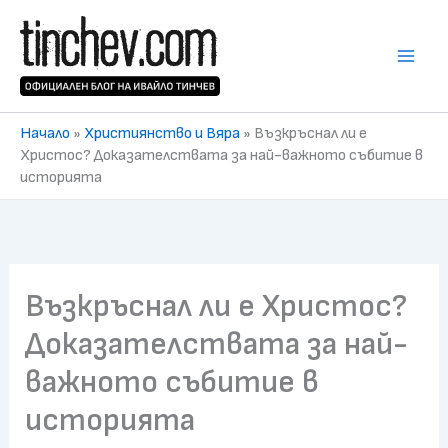
Skip
to
content
Начало
»
Християнство и Вяра
»
Възкръснал ли е
Христос? Доказателствата за най-важното събитие в
историята
Възкръснал ли е Христос?
Доказателствата за най-
важното събитие в
историята