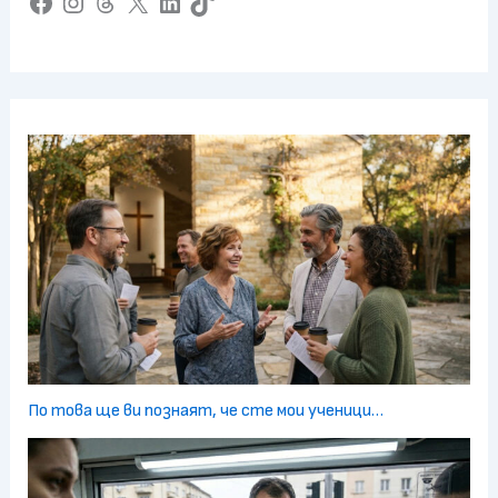
Facebook
Instagram
Threads
X
LinkedIn
TikTok
По това ще ви познаят, че сте мои ученици…