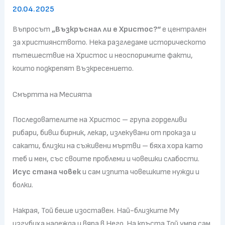
20.04.2025
Въпросът
„Възкръснал ли е Христос?“
е централен
за християнството. Нека разгледаме историческото
пътешествие на Христос и неоспоримите факти,
които подкрепят Възкресението.
Смъртта на Месията
Последователите на Христос – група горделиви
рибари, бивш бирник, лекар, излекувани от проказа и
сакати, близки на съживени мъртви – бяха хора като
теб и мен, със своите проблеми и човешки слабости.
Исус стана човек
и сам изпита човешките нужди и
болки.
Накрая, Той беше изоставен. Най-близките Му
изгубиха надежда и вяра в Него. На кръста Той умря сам,