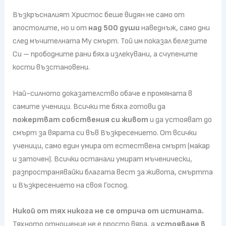
Възкръсналият Христос беше видян не само от
апостолите, но и от
над 500 души
наведнъж, само дни
след мъчителната Му смърт. Той им показал белезите
Си – прободните рани бяха излекувани, а счупените
кости възстановени.
Най-силното доказателство обаче е промяната в
самите ученици. Всички те бяха готови да
пожертват собствения си живот
и да устояват до
смърт за вярата си във Възкресението. От всички
ученици, само един умира от естествена смърт (макар
и заточен). Всички останали умират мъченически,
разпространявайки благата вест за живота, смъртта
и Възкресението на своя Господ.
Никой от тях никога не се отрича от истината.
Тяхното отношение не е просто вяра, а
устояване в