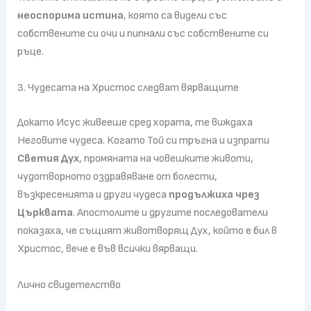
неоспорима истина
, която са видели със
собствените си очи и пипнали със собствените си
ръце.
3. Чудесата на Христос следват вярващите
Докато Исус живееше сред хората, те виждаха
Неговите чудеса. Когато Той си тръгна и изпрати
Светия Дух
, промяната на човешките животи,
чудотворното оздравяване от болести,
възкресенията и други чудеса
продължиха чрез
Църквата
. Апостолите и другите последователи
показаха, че същият животворящ Дух, който е бил в
Христос, вече е във всички вярващи.
Лично свидетелство