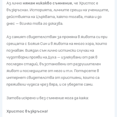
Аз лично
нямам никакво съмнение
, че Христос е
възкръснал. Историята, личните срещи на учениците,
действията на Църквата, както тогава, така и до
днес – всичко това го доказва.
Аз самият свидетелствам за промяна в живота си при
срещата с Божия Син и в живота на много хора, които
познавам. Виждал съм лично истински случаи на
чудотворни прояви на Духа – излекувани от рак в
последен стадий, възстановени от разрушителен
живот и последиците от него и т.н. Потърсете в
интернет свидетелства от християни, които са
преживели чудеса чрез вяра, и се убедете сами.
Затова искрено и без съмнение мога да кажа:
Христос възкръсна!