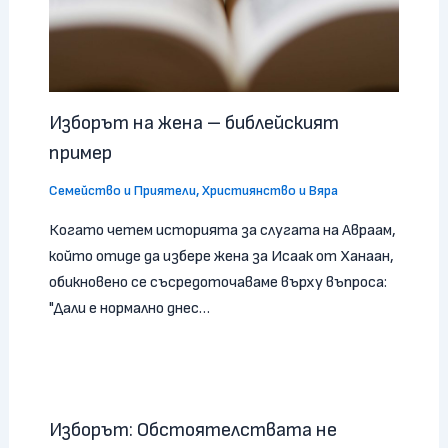
Изборът на жена – библейският
пример
Семейство и Приятели
,
Християнство и Вяра
Когато четем историята за слугата на Авраам,
който отиде да избере жена за Исаак от Ханаан,
обикновено се съсредоточаваме върху въпроса:
"Дали е нормално днес…
Изборът: Обстоятелствата не