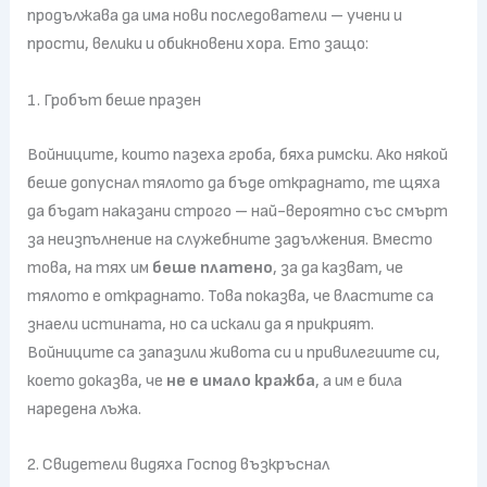
продължава да има нови последователи – учени и
прости, велики и обикновени хора. Ето защо:
1. Гробът беше празен
Войниците, които пазеха гроба, бяха римски. Ако някой
беше допуснал тялото да бъде откраднато, те щяха
да бъдат наказани строго – най-вероятно със смърт
за неизпълнение на служебните задължения. Вместо
това, на тях им
беше платено
, за да казват, че
тялото е откраднато. Това показва, че властите са
знаели истината, но са искали да я прикрият.
Войниците са запазили живота си и привилегиите си,
което доказва, че
не е имало кражба
, а им е била
наредена лъжа.
2. Свидетели видяха Господ възкръснал