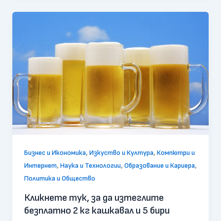
,
,
Бизнес и Икономика
Изкуство и Култура
Компютри и
,
,
,
Интернет
Наука и Технологии
Образование и Кариера
Политика и Общество
Кликнете тук, за да изтеглите
безплатно 2 кг кашкавал и 5 бири