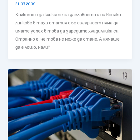
21.07.2009
Колкото и да кликате на заглавието и на всички
линкове в тази статия със сигурност няма да
имате успех в това да заредите хладилника си.
Странно е, че това не може да стане. A нямаше
да е лошо, нали?