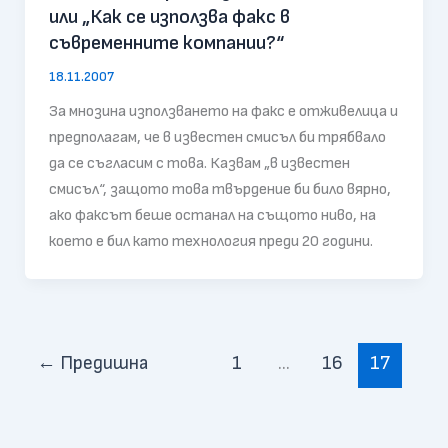
или „Как се използва факс в
съвременните компании?“
18.11.2007
За мнозина използването на факс е отживелица и
предполагам, че в известен смисъл би трябвало
да се съгласим с това. Казвам „в известен
смисъл“, защото това твърдение би било вярно,
ако факсът беше останал на същото ниво, на
което е бил като технология преди 20 години.
←
Предишна
1
…
16
17